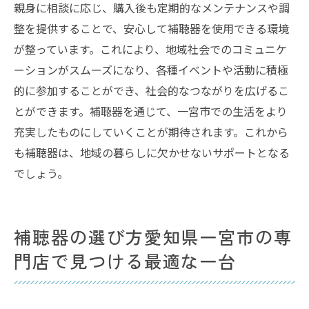
補聴器が拓く愛知県一宮市での豊かな生活
親身に相談に応じ、購入後も定期的なメンテナンスや調
愛知県一宮市での補聴器がもたらす生活の
整を提供することで、安心して補聴器を使用できる環境
変化
が整っています。これにより、地域社会でのコミュニケ
補聴器の導入が愛知県一宮市にもたらす恩
ーションがスムーズになり、各種イベントや活動に積極
恵
的に参加することができ、社会的なつながりを広げるこ
とができます。補聴器を通じて、一宮市での生活をより
愛知県一宮市で補聴器が提供する新たな生
充実したものにしていくことが期待されます。これから
活スタイル
も補聴器は、地域の暮らしに欠かせないサポートとなる
補聴器を通じて実現する愛知県一宮市の
でしょう。
QOL向上
愛知県一宮市での補聴器利用が切り開く未
来
補聴器の選び方愛知県一宮市の専
門店で見つける最適な一台