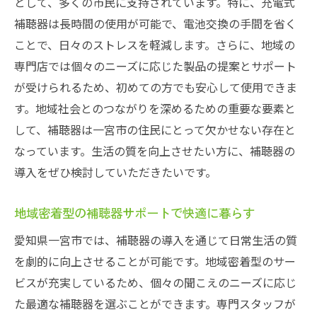
として、多くの市民に支持されています。特に、充電式
補聴器が愛知県一宮市のコミュニケーショ
補聴器は長時間の使用が可能で、電池交換の手間を省く
ンを変える
ことで、日々のストレスを軽減します。さらに、地域の
専門店では個々のニーズに応じた製品の提案とサポート
コミュニケーション向上を支える愛知県一
が受けられるため、初めての方でも安心して使用できま
宮市の補聴器
す。地域社会とのつながりを深めるための重要な要素と
愛知県一宮市での補聴器活用による対話の
して、補聴器は一宮市の住民にとって欠かせない存在と
進化
なっています。生活の質を向上させたい方に、補聴器の
補聴器が促す愛知県一宮市でのコミュニケ
導入をぜひ検討していただきたいです。
ーション改善
愛知県一宮市での補聴器による交流の可能
地域密着型の補聴器サポートで快適に暮らす
性
愛知県一宮市では、補聴器の導入を通じて日常生活の質
補聴器が支える愛知県一宮市の人間関係
を劇的に向上させることが可能です。地域密着型のサー
愛知県一宮市で実感する補聴器が拓く豊かな生
ビスが充実しているため、個々の聞こえのニーズに応じ
活への第一歩
た最適な補聴器を選ぶことができます。専門スタッフが