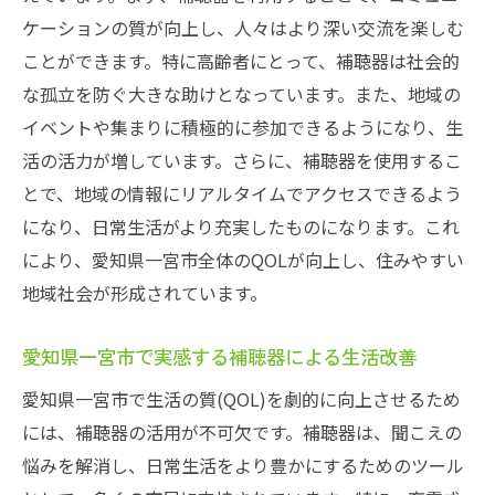
専門店での体験がもたらす愛知県一宮市の
ケーションの質が向上し、人々はより深い交流を楽しむ
聴覚向上
ことができます。特に高齢者にとって、補聴器は社会的
な孤立を防ぐ大きな助けとなっています。また、地域の
充電式補聴器がもたらす愛知県一宮市における
イベントや集まりに積極的に参加できるようになり、生
新たな快適生活
活の活力が増しています。さらに、補聴器を使用するこ
充電式補聴器の利便性を愛知県一宮市で体
とで、地域の情報にリアルタイムでアクセスできるよう
感
になり、日常生活がより充実したものになります。これ
愛知県一宮市での充電式補聴器の選択肢
により、愛知県一宮市全体のQOLが向上し、住みやすい
補聴器の充電式モデルがもたらす日常の変
地域社会が形成されています。
革
愛知県一宮市で充電式補聴器を選ぶ理由
愛知県一宮市で実感する補聴器による生活改善
充電式補聴器が開く愛知県一宮市の暮らし
愛知県一宮市で生活の質(QOL)を劇的に向上させるため
愛知県一宮市での充電式補聴器の普及状況
には、補聴器の活用が不可欠です。補聴器は、聞こえの
補聴器を通じたコミュニケーションの改善愛知
悩みを解消し、日常生活をより豊かにするためのツール
県一宮市からの提案