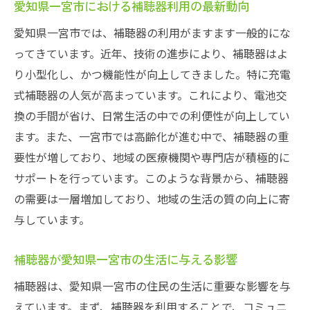
愛知県一宮市における補聴器利用の最新動向
補聴器の進化が開くQOL向上の扉
愛知県一宮市で感じる補聴器の利便性
愛知県一宮市では、補聴器の利用がますます一般的にな
ってきています。近年、技術の進歩により、補聴器はよ
補聴器の技術革新とその影響
り小型化し、かつ機能性が向上してきました。特に充電
愛知県一宮市で体験する補聴器の未来
式補聴器の人気が高まっています。これにより、電池交
愛知県一宮市の補聴器専門店で体験する聞こえ
換の手間が省け、日常生活の中での利便性が向上してい
の改善と日常の変化
ます。また、一宮市では高齢化が進む中で、補聴器の重
補聴器専門店で得られる聞こえの変化
要性が増しており、地域の医療機関や専門店が積極的に
愛知県一宮市の専門店での補聴器体験談
サポートを行っています。このような背景から、補聴器
聞こえ改善の鍵を握る愛知県一宮市の専門
の需要は一層増加しており、地域の生活の質の向上に寄
店
与しています。
補聴器専門店で実感する愛知県一宮市の変
化
補聴器が愛知県一宮市の生活に与える影響
愛知県一宮市での補聴器使用による日常の
補聴器は、愛知県一宮市の住民の生活に重要な影響を与
変化
えています。まず、補聴器を利用することで、コミュニ