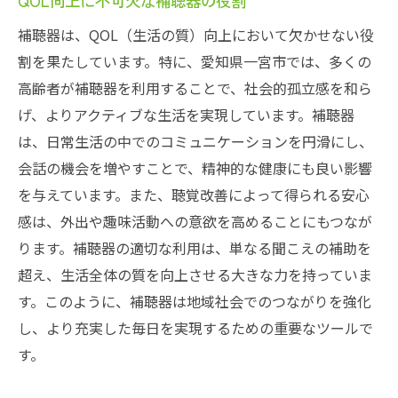
QOL向上に不可欠な補聴器の役割
る
地域密着の補聴器サポートが愛知県一宮市
補聴器は、QOL（生活の質）向上において欠かせない役
で提供するもの
割を果たしています。特に、愛知県一宮市では、多くの
高齢者が補聴器を利用することで、社会的孤立感を和ら
補聴器利用を支える愛知県一宮市の体制
げ、よりアクティブな生活を実現しています。補聴器
愛知県一宮市で受けられる補聴器の総合サ
は、日常生活の中でのコミュニケーションを円滑にし、
ポート
会話の機会を増やすことで、精神的な健康にも良い影響
地域と連携した補聴器活用の可能性
を与えています。また、聴覚改善によって得られる安心
愛知県一宮市での補聴器活用を支える仕組
感は、外出や趣味活動への意欲を高めることにもつなが
み
ります。補聴器の適切な利用は、単なる聞こえの補助を
生活の質を劇的に向上させる補聴器の利便性と
超え、生活全体の質を向上させる大きな力を持っていま
その未来
す。このように、補聴器は地域社会でのつながりを強化
補聴器がもたらす生活変革の未来
し、より充実した毎日を実現するための重要なツールで
愛知県一宮市での補聴器利便性の新たな展
す。
開