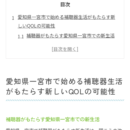
目次
愛知県一宮市で始める補聴器生活がもたらす新
しいQOLの可能性
補聴器がもたらす愛知県一宮市での新生活
QOL向上に不可欠な補聴器の役割
愛知県一宮市における補聴器利用の最新動
向
補聴器が愛知県一宮市の生活に与える影響
愛知県一宮市で始める補聴器生活
愛知県一宮市で実感する補聴器による生活
がもたらす新しいQOLの可能性
改善
地域密着型の補聴器サポートで快適に暮ら
す
補聴器がもたらす愛知県一宮市での新生活
補聴器の選び方愛知県一宮市の専門店で見つけ
る最適な一台