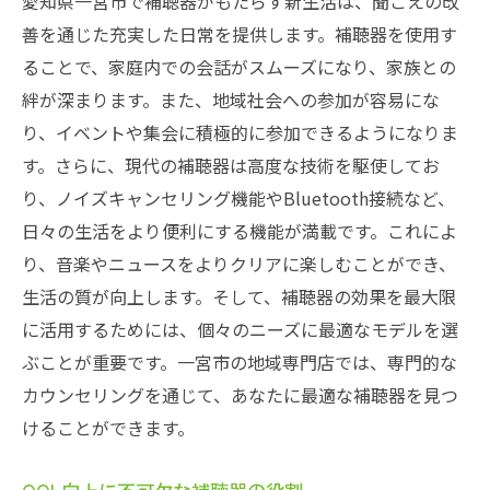
愛知県一宮市で補聴器がもたらす新生活は、聞こえの改
善を通じた充実した日常を提供します。補聴器を使用す
愛知県一宮市の専門店で理想の補聴器を探
ることで、家庭内での会話がスムーズになり、家族との
す
絆が深まります。また、地域社会への参加が容易にな
専門家のアドバイスで選ぶ愛知県一宮市の
り、イベントや集会に積極的に参加できるようになりま
補聴器
す。さらに、現代の補聴器は高度な技術を駆使してお
一宮市で見つける補聴器選びのポイント
り、ノイズキャンセリング機能やBluetooth接続など、
愛知県一宮市での補聴器選びのプロセス
日々の生活をより便利にする機能が満載です。これによ
ニーズに合った補聴器選びを愛知県一宮市
り、音楽やニュースをよりクリアに楽しむことができ、
で
生活の質が向上します。そして、補聴器の効果を最大限
愛知県一宮市の地元店で得られる補聴器情
に活用するためには、個々のニーズに最適なモデルを選
報
ぶことが重要です。一宮市の地域専門店では、専門的な
地域のサポート体制が鍵愛知県一宮市での補聴
カウンセリングを通じて、あなたに最適な補聴器を見つ
器活用法
けることができます。
愛知県一宮市での補聴器サポート体制を探