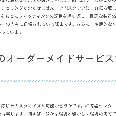
長期間安心して使える補聴器サービス
ウンセリングが欠かせません。専門スタッフは、詳細な聴
器センター尾西が提供する最新技術と充実のサポート
クをもとにフィッティングの調整を繰り返し、最適な装着
最新の補聴器技術の特徴
多くの人々に信頼されている理由です。さらに、定期的な
整っています。
補聴器の選び方ガイド
補聴器のメンテナンス方法
専用アプリの使い方
のオーダーメイドサービス
地域イベントでの補聴器相談会
ユーザーからの満足度の高いサポート
県一宮市で信頼される補聴器センター尾西の魅力とは
長年の実績と信頼
専門知識を持つスタッフ
利用者からの高評価
に応じたカスタマイズが可能かどうかです。補聴器センタ
を提案します。例えば、静かな環境と騒がしい環境の両方
地域密着型のサービス