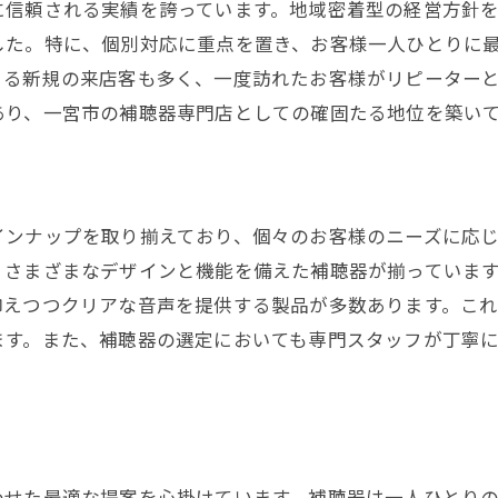
に信頼される実績を誇っています。地域密着型の経営方針
市の補聴器センター尾西で新しい聞こえの世界を発見しよ
した。特に、個別対応に重点を置き、お客様一人ひとりに
新しい聞こえの世界への第一歩
よる新規の来店客も多く、一度訪れたお客様がリピーター
補聴器で生活の質を向上
あり、一宮市の補聴器専門店としての確固たる地位を築い
多様な補聴器の選択肢
補聴器試用で新しい発見
地域社会での評判と信頼
インナップを取り揃えており、個々のお客様のニーズに応
新しい聞こえを楽しむためのヒント
、さまざまなデザインと機能を備えた補聴器が揃っていま
ッティングからアフターケアまで補聴器センター尾西の総
抑えつつクリアな音声を提供する製品が多数あります。これ
フィッティングの重要性
ます。また、補聴器の選定においても専門スタッフが丁寧
補聴器の調整と最適化
定期的なメンテナンス
トラブルシューティングとサポート
アフターケアの充実度
わせた最適な提案を心掛けています。補聴器は一人ひとり