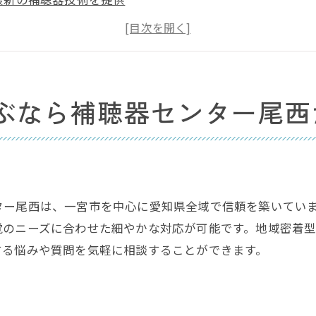
専門スタッフによる丁寧なカウンセリング
一宮市で信頼される実績
多様な補聴器のラインナップ
個別ニーズに応じた最適な提案
ぶなら補聴器センター尾西
器センター尾西のオーダーメイドサービスで聞こえの世界
一人ひとりに合わせたカスタマイズ
最新技術を駆使したオーダーメイド補聴器
快適なフィッティングと調整
ター尾西は、一宮市を中心に愛知県全域で信頼を築いてい
利用者の声を反映したサービス
覚のニーズに合わせた細やかな対応が可能です。地域密着
長期間のアフターサポート
する悩みや質問を気軽に相談することができます。
聞こえの改善と日常生活の質向上
の補聴器技術を体験できる愛知県一宮市の補聴器専門店