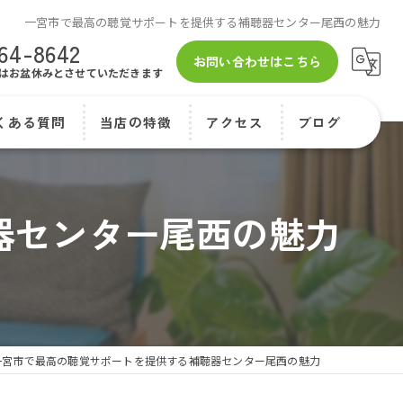
一宮市で最高の聴覚サポートを提供する補聴器センター尾西の魅力
64-8642
お問い合わせはこちら
/16はお盆休みとさせていただきます
くある質問
当店の特徴
アクセス
ブログ
専門店
マンガで紹介 1話
コラム
器センター尾西の魅力
お試し
マンガで紹介 2話
オーダーメイド
目立たない
充電式
一宮市で最高の聴覚サポートを提供する補聴器センター尾西の魅力