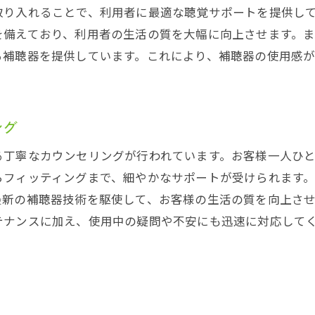
最新のデジタル補聴器技術
取り入れることで、利用者に最適な聴覚サポートを提供し
Bluetooth対応補聴器
を備えており、利用者の生活の質を大幅に向上させます。
補聴器の試聴体験
る補聴器を提供しています。これにより、補聴器の使用感
先進的なノイズキャンセリング技術
高音質で自然な聞こえを実現
ング
一宮市で最先端の補聴器を試そう
器センター尾西の個別カウンセリングで最適な補聴器を見
る丁寧なカウンセリングが行われています。お客様一人ひ
個別カウンセリングの重要性
らフィッティングまで、細やかなサポートが受けられます
最新の補聴器技術を駆使して、お客様の生活の質を向上さ
聞こえに関する詳細なヒアリング
テナンスに加え、使用中の疑問や不安にも迅速に対応して
専門スタッフによる適切なアドバイス
最適な補聴器の選定プロセス
試用期間中のフィードバック
定期的なカウンセリングで安心サポート