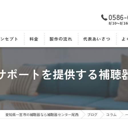
0586-
8/10～8
コンセプト
料金
製作の流れ
代表あいさつ
よ
サポートを提供する補聴
愛知県一宮市の補聴器なら補聴器センター尾西
ブログ
コラム