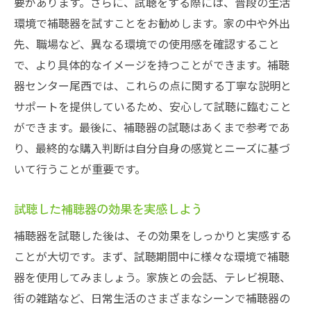
要があります。さらに、試聴をする際には、普段の生活
補聴器試聴貸出の利用方法と流れ
環境で補聴器を試すことをお勧めします。家の中や外出
専門スタッフのサポートで納得の補聴器選
先、職場など、異なる環境での使用感を確認すること
び
で、より具体的なイメージを持つことができます。補聴
補聴器試聴貸出サービスの成功事例
器センター尾西では、これらの点に関する丁寧な説明と
サポートを提供しているため、安心して試聴に臨むこと
ができます。最後に、補聴器の試聴はあくまで参考であ
り、最終的な購入判断は自分自身の感覚とニーズに基づ
いて行うことが重要です。
試聴した補聴器の効果を実感しよう
補聴器を試聴した後は、その効果をしっかりと実感する
ことが大切です。まず、試聴期間中に様々な環境で補聴
器を使用してみましょう。家族との会話、テレビ視聴、
街の雑踏など、日常生活のさまざまなシーンで補聴器の