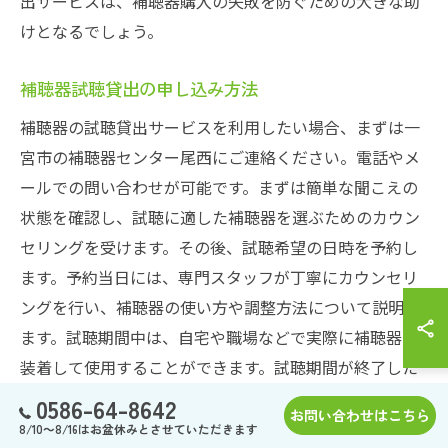
出サービスは、補聴器購入の失敗を防ぐための大きな助
けとなるでしょう。
補聴器試聴貸出の申し込み方法
補聴器の試聴貸出サービスを利用したい場合、まずは一
宮市の補聴器センター尾西にご連絡ください。電話やメ
ールでの問い合わせが可能です。まずは簡単な聞こえの
状態を確認し、試聴に適した補聴器を選ぶためのカウン
セリングを受けます。その後、試聴希望の日時を予約し
ます。予約当日には、専門スタッフが丁寧にカウンセリ
ングを行い、補聴器の使い方や調整方法について説明し
ます。試聴期間中は、自宅や職場などで実際に補聴器を
装着して使用することができます。試聴期間が終了した
ら、再度センターに訪れ、試聴の結果についてフィード
0586-64-8642
お問い合わせはこちら
バックを行います。スタッフはそのフィードバックを基
8/10～8/16はお盆休みとさせていただきます