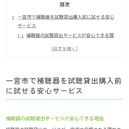
目次
一宮市で補聴器を試聴貸出購入前に試せる安心
サービス
補聴器の試聴貸出サービスが安心できる理
由
一宮市での補聴器試聴貸出の流れ
補聴器を試聴するメリットとは？
専門スタッフによるサポート体制
一宮市で補聴器を試聴貸出購入前
補聴器の試聴前に知っておきたいこと
に試せる安心サービス
試聴した補聴器の効果を実感しよう
補聴器の購入前に一宮市で無料試聴貸出サービ
スをご利用ください
補聴器の試聴貸出サービスが安心できる理由
一宮市での補聴器無料試聴貸出サービスの