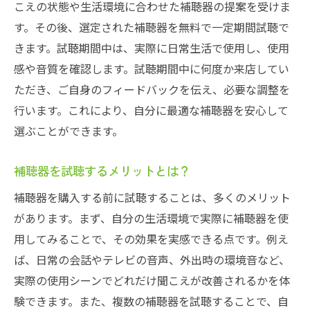
こえの状態や生活環境に合わせた補聴器の提案を受けま
イス
す。その後、選定された補聴器を無料で一定期間試聴で
愛知県一宮市で補聴器を無料試聴購入前の不安
きます。試聴期間中は、実際に日常生活で使用し、使用
を解消しましょう
感や音質を確認します。試聴期間中に何度か来店してい
補聴器試聴貸出で購入前の不安を解消
ただき、ご自身のフィードバックを伝え、必要な調整を
一宮市での無料試聴貸出サービスの特徴
行います。これにより、自分に最適な補聴器を安心して
補聴器試聴貸出で得られる安心感
選ぶことができます。
試聴貸出後の補聴器購入の流れ
補聴器を試聴するメリットとは？
専門スタッフとの相談で不安を解消
補聴器を購入する前に試聴することは、多くのメリット
利用者の声から見る試聴貸出の効果
があります。まず、自分の生活環境で実際に補聴器を使
補聴器購入前に試聴貸出一宮市の無料サービス
用してみることで、その効果を実感できる点です。例え
で実感
ば、日常の会話やテレビの音声、外出時の環境音など、
補聴器の無料試聴貸出サービスで実感する
実際の使用シーンでどれだけ聞こえが改善されるかを体
効果
験できます。また、複数の補聴器を試聴することで、自