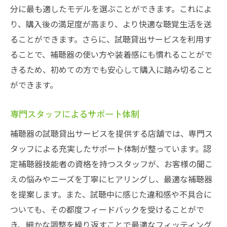
一宮市での補聴器試聴貸出の流れ
分に最も適したモデルを選ぶことができます。これによ
試聴貸出サービスを利用するメリット
り、購入後の満足度が高まり、より快適な聴覚生活を送
補聴器試聴貸出の申し込み方法
ることができます。さらに、試聴貸出サービスを利用す
補聴器試聴貸出の利用者の声
ることで、補聴器の使い方や装着感にも慣れることがで
きるため、初めての方でも安心して購入に踏み切ること
一宮市での補聴器試聴貸出の成功事例
ができます。
一宮市で補聴器の試聴貸出購入前にしっかり試
せる安心感
専門スタッフによるサポート体制
補聴器試聴貸出で安心感を得るためのポイ
補聴器の試聴貸出サービスを提供する店舗では、専門ス
ント
タッフによる充実したサポート体制が整っています。認
一宮市での補聴器試聴貸出のプロセス
定補聴器技能者の資格を持つスタッフが、お客様の聞こ
試聴貸出サービスの利用方法
えの悩みやニーズを丁寧にヒアリングし、最適な補聴器
補聴器を試聴する際の注意点
を提案します。また、試聴中に感じた違和感や不具合に
試聴貸出後の補聴器選びのコツ
ついても、その都度フィードバックを受けることがで
一宮市での補聴器試聴貸出の利用者の声
き、細かな調整を繰り返すことで最適なフィッティング