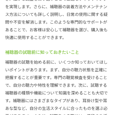
一宮市補聴器試聴貸出サービス購入前に安心し
を実現します。さらに、補聴器の装着方法やメンテナン
て選べる理由
ス方法についても詳しく説明し、日常の使用に関する疑
問や不安を解消します。このような専門的なサポートが
補聴器試聴貸出サービスの安心ポイント
あることで、お客様は安心して補聴器を選び、購入後も
一宮市での試聴貸出の手順
快適に使用することができます。
補聴器試聴貸出で得られる安心感
試聴貸出サービスを利用する際の注意事項
補聴器の試聴前に知っておきたいこと
一宮市での補聴器試聴貸出サービスの事例
補聴器の試聴を始める前に、いくつか知っておいてほし
補聴器選びに試聴貸出が役立つ理由
いポイントがあります。まず、自分の聴力状態を正確に
愛知県一宮市補聴器を購入前に試聴貸出で納得
把握することが重要です。専門の聴覚検査を受けること
できる選び方
で、自分の聴力や特性を理解できます。次に、試聴する
補聴器試聴貸出で納得できる選び方
補聴器の種類や機能について知識を深めることも大切で
一宮市での補聴器試聴貸出のメリット
す。補聴器にはさまざまなタイプがあり、耳掛け型や耳
あな型など、自分の生活スタイルに合ったものを選ぶ必
納得できる補聴器選びのためのポイント